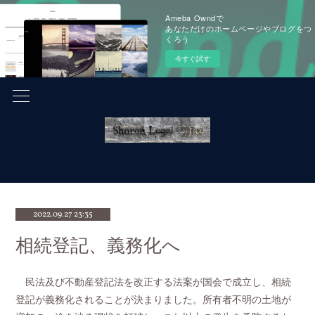
Ameba Owndで
あなただけのホームページやブログをつ
くろう
今すぐ試す
2022.09.27 23:35
相続登記、義務化へ
民法及び不動産登記法を改正する法案が国会で成立し、相続
登記が義務化されることが決まりました。所有者不明の土地が