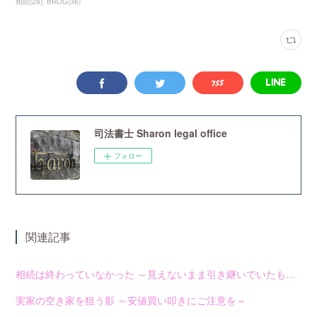
相続
(
28
)
BROG
(
36
)
司法書士 Sharon legal office
フォロー
関連記事
相続は終わっていなかった ～見えないまま引き継いでいたもの～
実家の空き家を狙う影 ～安値買い叩きにご注意を～