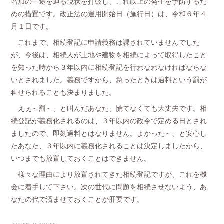
増加の一途を辿る現状を打破し、これ以上の発生を予防するた
めの措置です。改正法の運用開始日（施行日）は、令和６年４
月１日です。
これまで、相続登記に申請義務は課されていませんでした
が、今後は、相続人が土地や建物を相続によって取得したこと
を知った時から３年以内に相続登記を行わなわなければならな
いとされました。義務ですから、怠ったときは過料という罰が
科せられることも決まりました。
えぇ～罰～、と叫んだあなた、慌てなくても大丈夫です。相
続登記が義務化されるのは、３年以内の政令で定める日とされ
ましたので、即刻過料とはなりません。よかった～、と安心し
たあなた、３年以内に義務化されることは決定しましたから、
いつまでも放置しておくことはできません。
様々な理由により放置されてきた相続登記ですが、これを機
会に着手して下さい。次の世代に問題を相続させないよう、あ
なたの代で済ませておくことが肝要です。